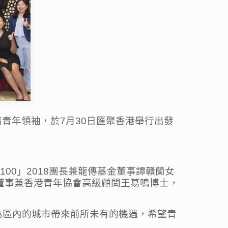
裔青年領袖，於7月30日匯聚香港舉行出發
00」2018團長兼龍傳基金董事譚贛蘭女
P、龍傳基金董事兼香港青年協會高級顧問王䓪鳴博士，
為區內的城市帶來前所未有的機遇，希望青