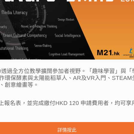
Skills 2018 致力透過全方位教學擴闊參加者視野。「趣
作環保酵素與太陽能稻草人、AR及VR入門、STEA
、創意繪畫等。
上報名表，並完成繳付
HKD 120
申請費用者，均可享
詳情按此