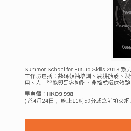
Summer School for Future 
工作坊包括：數碼領袖培訓、農耕體驗、製
用、人工智能與黑客初階、非撞式欖球體驗
早鳥價：
HKD9,998
(
於
4
月
24日， 晚上11時59分
或之前填交網