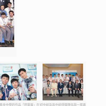
基金中學的作品「閃電蛋」在
初中組及高中組得獎隊伍與一眾嘉