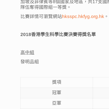
加坡及菲律賓等8個國家及地區，共17支
隊伍奪得國際組一等獎。
比賽詳情可瀏覽網站
hksspc.hkfyg.org.hk
。
2018香港學生科學比賽決賽得獎名單
高中組
發明品組
獎項
冠軍
亞軍