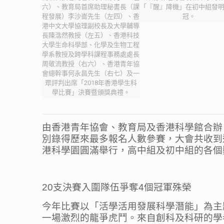
六）、教育局首席助理秘書長（課
「『醒』降機」在初中組發
程發展）李沙崙先生（左四）、香
冠。
港中文大學協理副校長及大學輔導
長陳浩然教授（左五）、香港科技
大學生命科學部、化學及生物工程
學系教授及跨學科課程事務處處長
周敬流教授（右六）、香港青年協
會總幹事何永昌先生（右七）及一
眾評判出席「2018年香港學生科
學比賽」決賽暨頒獎典禮。
由香港青年協會、教育局及香港科學館合辦
別錄得歷來最多報名人數參賽，大會共收到近
港科學園圓滿舉行，高中組及初中組的各個
20支決賽入圍隊伍爭奪4個冠軍殊榮
今年比賽以「活學活用發展科學潛能」為主
一場激烈的龍爭虎鬥。來自創科及科研的學