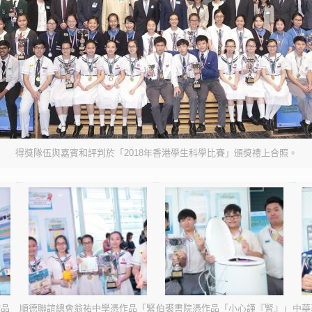
得獎隊伍與嘉賓和評判於「2018年香港學生科學比賽」頒獎禮上合照。
作品
順德聯誼總會翁祐中學憑作品「緊
伯裘書院憑作品「小心謹『腎』」
中華