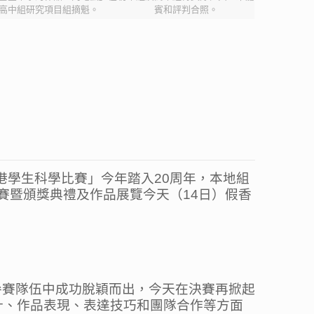
高中組研究項目組摘魁。
賓和評判合照。
港學生科學比賽」今年踏入20周年，本地組
決賽暨頒獎典禮及作品展覽今天（14日）假香
參賽隊伍中成功脫穎而出，今天在決賽再掀起
計、作品表現、表達技巧和團隊合作等方面