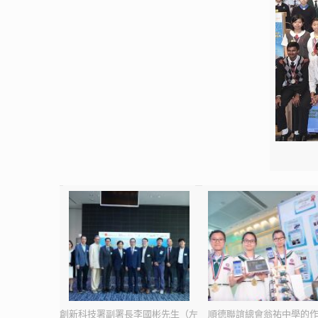
創新科技署副署長李國彬先生（左
順德聯誼總會翁祐中學的