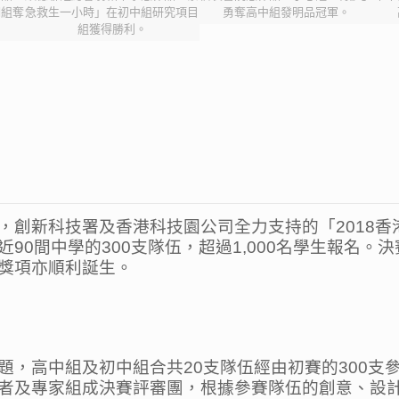
明組奪
急救生一小時」在初中組研究項目
勇奪高中組發明品冠軍。
組獲得勝利。
，創新科技署及香港科技園公司全力支持的「2018香
90間中學的300支隊伍，超過1,000名學生報名。
獎項亦順利誕生。
題，高中組及初中組合共20支隊伍經由初賽的300支
者及專家組成決賽評審團，根據參賽隊伍的創意、設