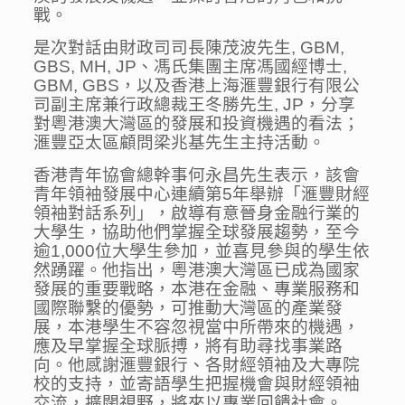
戰。
是次對話由財政司司長陳茂波先生, GBM,
GBS, MH, JP、馮氏集團主席馮國經博士,
GBM, GBS，以及香港上海滙豐銀行有限公
司副主席兼行政總裁王冬勝先生, JP，分享
對粵港澳大灣區的發展和投資機遇的看法；
滙豐亞太區顧問梁兆基先生主持活動。
香港青年協會總幹事何永昌先生表示，該會
青年領袖發展中心連續第5年舉辦「滙豐財經
領袖對話系列」，啟導有意晉身金融行業的
大學生，協助他們掌握全球發展趨勢，至今
逾1,000位大學生參加，並喜見參與的學生依
然踴躍。他指出，粵港澳大灣區已成為國家
發展的重要戰略，本港在金融、專業服務和
國際聯繫的優勢，可推動大灣區的產業發
展，本港學生不容忽視當中所帶來的機遇，
應及早掌握全球脈搏，將有助尋找事業路
向。他感謝滙豐銀行、各財經領袖及大專院
校的支持，並寄語學生把握機會與財經領袖
交流，擴闊視野，將來以專業回饋社會。