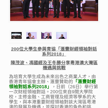
200
位大學生參與青協「滙豐財經領袖對話
系列
2018
」
陳茂波、馮國經及王冬勝分享粵港澳大灣區
機遇與挑戰
為培育大學生成為未來出色之商業人才，由
香港青年協會主辦、滙豐贊助的
「滙豐財經
領袖對話系列2018」
，日前（26日）舉行第
一次財經領袖對話。200位來自9間大學院
校，主修金融、工商管理及經濟等學系的大
學生，與本港重要財經領袖對談大灣區粵港
澳的發展及機遇，並探討香港的角色和挑