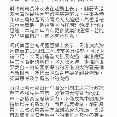
財政司司長陳茂波在活動上表示，隨著粵港
澳大灣區幾項大型跨境基建落成，往來香港
和珠三角地區的時間將大大縮短，為香港帶
來重大商機；他預期區內在創科領域上發展
迅速，本港青年將有更多就業的選擇，若能
及早裝備自己，定必有所作為。
馮氏集團主席馮國經博士表示，粵港澳大灣
區覆蓋的11個珠三角城市各具優勢，可以互
補不足，共同創造重大發展機遇。本港應運
用其國際樞紐地位，將大灣區進一步推向世
界舞台。由於國家提出的粵港澳大灣區是個
全新概念，馮博士勉勵青年要多親身體驗，
認真思考及掌握當中的機遇。
香港上海滙豐銀行有限公司副主席兼行政總
裁王冬勝先生表示，粵港澳大灣區內的城
市，都極具國際競爭力，不僅成為中國經濟
持續增長的新動力，而且為製造業、創新產
業、金融及貿易等方面創造龐大機遇。香港
可憑藉其國際金融中心的地位以及在各專業