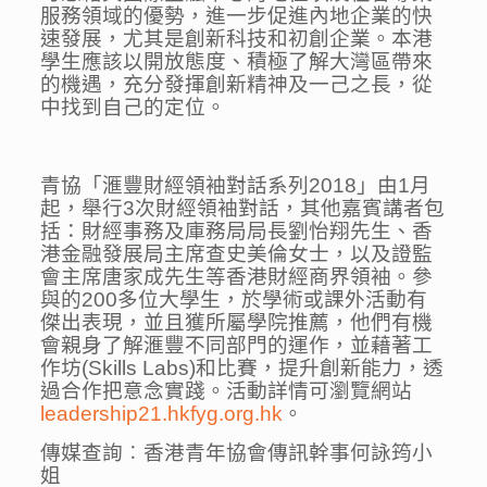
服務領域的優勢，進一步促進內地企業的快
速發展，尤其是創新科技和初創企業。本港
學生應該以開放態度、積極了解大灣區帶來
的機遇，充分發揮創新精神及一己之長，從
中找到自己的定位。
青協「滙豐財經領袖對話系列2018」由1月
起，舉行3次財經領袖對話，其他嘉賓講者包
括：財經事務及庫務局局長劉怡翔先生、香
港金融發展局主席查史美倫女士，以及證監
會主席唐家成先生等香港財經商界領袖。參
與的200多位大學生，於學術或課外活動有
傑出表現，並且獲所屬學院推薦，他們有機
會親身了解滙豐不同部門的運作，並藉著工
作坊(Skills Labs)和比賽，提升創新能力，透
過合作把意念實踐。活動詳情可瀏覽網站
leadership21.hkfyg.org.hk
。
傳媒查詢︰香港青年協會傳訊幹事何詠筠小
姐