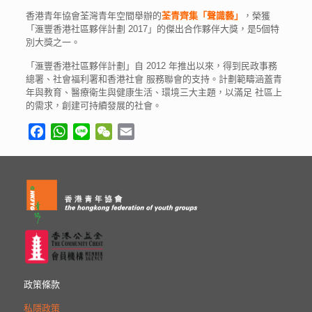
香港青年協會荃灣青年空間舉辦的
荃青齊集「聲識藝」
，榮獲
「滙豐香港社區夥伴計劃 2017」的傑出合作夥伴大獎，是5個特
別大獎之一。
「滙豐香港社區夥伴計劃」自 2012 年推出以來，得到民政事務
總署、社會福利署和香港社會 服務聯會的支持。計劃範疇涵蓋青
年與教育、醫療衛生與健康生活、環境三大主題，以滿足 社區上
的需求，創建可持續發展的社會。
Facebook
WhatsApp
Line
WeChat
Email
政策條款
私隱政策