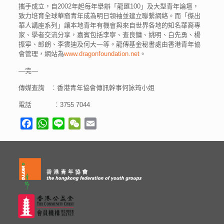
攜手成立，自2002年起每年舉辦「龍匯100」及大型青年論壇，
致力培育全球華裔青年成為明日領袖並建立聯繫網絡。而「傑出
華人講座系列」讓本地青年有機會與來自世界各地的知名華裔專
家、學者交流分享，嘉賓包括李寧、查良鏞、姚明、白先勇、楊
振寧、郎朗、李雲迪及何大一等。龍傳基金秘書處由香港青年協
會管理，網站為
www.dragonfoundation.net
。
—完—
傳媒查詢 ︰香港青年協會傳訊幹事何詠筠小姐
電話 ︰3755 7044
Facebook
WhatsApp
Line
WeChat
Email