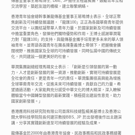
傳基金董事王䓪鳴博士, DBE, JP擔任主禮嘉賓團，鼓勵青年互相
交流學習，築起友誼的橋樑，建立聯繫網絡。
香港青年協會總幹事兼龍傳基金董事王䓪鳴博士表示，全球正聚
焦創新及可持續發展議題，「龍匯100」正正為各國華裔青年提供
交流平台，以團結凝聚華人青年力量，於國家創新及可持續發展
中擔當重要角色，發揮他們獨特優勢和作用。王博士感謝華潤電
力對「龍匯100」的支持，與龍傳基金攜手培育更多未來的華人領
袖青年。並寄語各國青年在團長陳重義博士帶領下，把握機會擴
闊視野，推進國家及全球的可持續發展，同時弘揚中國的傳統文
化，共同建設一個更美好的社會。
華潤集團副總經理馬璐女士表示︰「創新是引領發展的第一動
力，人才是創新發展的第一資源。推動創新，實現可持續發展是
全社會的責任，更是青年一代的責任。華潤集團很高興能為增進
全球華裔青年交流，促進未來可持續發展，貢獻自己的力量。希
望通過活動，大家能夠充分感受中華文化的博大精深，深入瞭解
體驗當今中國轉型發展的最新實踐，積極提出建設性意見，助力
國家創新發展。」
香港應用科技研究院有限公司首席科技總監楊美基博士及香港公
開大學科技學院院長何建宗教授BBS, JP 於出發禮後作出主題演
講，分享其實踐創新達至可持續發展的經驗及成果。
龍傳基金於2000年由香港青年協會、民政事務局和民政事務總署