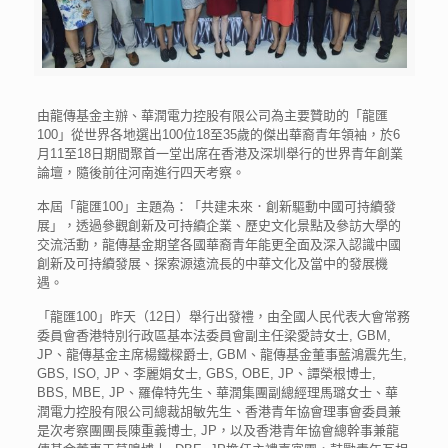
由龍傳基金主辦、華潤電力控股有限公司為主要贊助的「龍匯
100」從世界各地選出100位18至35歲的傑出華裔青年領袖，於6
月11至18日期間聚首一堂出席在香港及深圳舉行的世界青年創業
論壇，隨後前往河南進行四天考察。
本屆「龍匯100」主題為：「共建未來．創新驅動中國可持續發
展」，透過參觀創新及可持續企業、歷史文化景點及參訪大學的
交流活動，龍傳基金期望各國華裔青年能更全面及深入認識中國
創新及可持續發展、探索源遠流長的中華文化及當中的發展機
遇。
「龍匯100」昨天（12日）舉行出發禮，由全國人民代表大會常務
委員會香港特別行政區基本法委員會副主任梁愛詩女士, GBM,
JP、龍傳基金主席楊鐵樑爵士, GBM、龍傳基金董事藍鴻震先生,
GBS, ISO, JP、李麗娟女士, GBS, OBE, JP、譚榮根博士,
BBS, MBE, JP、羅偉特先生、華潤集團副總經理馬璐女士、華
潤電力控股有限公司總裁胡敏先生、香港青年協會理事會委員兼
是次考察團團長陳重義博士, JP，以及香港青年協會總幹事兼龍