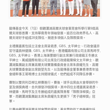
龍傳基金今天（7日）假觀瀾湖高爾夫球會東莞會所舉行第9屆高
爾夫球慈善賽，支持華裔青年領袖發展。逾百位政商界名人、高
爾夫球好手組成28支隊伍，競逐多項個人及隊際獎項。
主禮團嘉賓包括立法會主席梁君彥, GBS, 太平紳士、行政會議非
官守議員林健鋒, GBS, 太平紳士、香港鐵路有限公司主席馬時亨,
GBS, 太平紳士、香港上海滙豐銀行副主席兼行政總裁王冬勝太
平紳士、萬威國際有限公司主席及行政總裁陳煒文太平紳士、觀
瀾湖集團副主席兼高爾夫球賽籌備委員會主席朱鼎耀先生、高爾
夫球賽籌委會副主席劉堃先生，以及龍傳基金董事兼香港青年協
會總幹事王䓪鳴博士主持開球儀式，他們組成不同隊伍參賽。
賽制以雙貝利亞桿比桿賽進行。賽後，球手出席由大會舉辦的午
宴及頒獎典禮，合共頒發28個獎項。其中四位主禮嘉賓梁君彥、
林健鋒、馬時亨及王冬勝組成的嘉賓隊勇奪「隊際淨桿獎」亞
軍，而觀瀾湖集團副主席朱鼎耀先生更摘下「男子總桿獎」冠
軍。
比賽由觀瀾湖高爾夫球會贊助場地；黃金贊助的工商機構包括