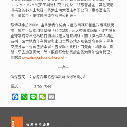
Lady M、MyMM(美美網購社交平台)及百欣慈善基金；其他贊助
機構及善心人士包括︰香港上海大酒店有限公司、帝盛酒店集
團、萬希泉、萬達國際成衣有限公司等。
龍傳基金於2000年由香港青年協會、民政事務局和民政事務總署
攜手成立，每年均會舉辦「龍匯100」及大型青年論壇，致力培育
全球華裔青年成為明日領袖並建立聯繫網絡。而「傑出華人講座
系列」讓本地青年有機會與來自世界各地的知名華裔專家、學者
交流分享，嘉賓包括李寧、查良鏞、姚明、白先勇、楊振寧、郎
朗、李雲迪及何大一等。龍傳基金秘書處由香港青年協會管理，
網站為
www.dragonfoundation.net
。
—完—
傳媒查詢 ︰香港青年協會傳訊幹事何詠筠小姐
電話 ︰3755 7044
Facebook
WhatsApp
Line
WeChat
Email