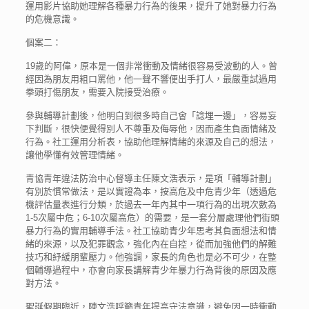
運用影片協助她理解各種暴力行為的後果，提升了她對暴力行為
的危機意識。
個案二：
19歲的阿偉，原本是一個非常衝動及情緒很容易受波動的人。曾
經因為朋友用粗口罵他，他一聲不響便出手打人，最嚴重試過用
拳頭打傷朋友，需要入院接受治療。
參與輔導計劃後，他明白到很多時自己會「諗埋一邊」，容易妄
下判斷，很快便覺得別人不尊重及侮辱他，因而產生負面情緒及
行為。社工運用分析表，協助他理解情緒的來源及自己的想法，
讓他學懂有效管理情緒。
青協青年違法防治中心督導主任陳文浩表示，是項「輔導計劃」
有別於慣常做法，是以實證為本，按高危及中危青少年（透過危
機評估量表進行分類，於過去一年內其中一項行為的出現次數為
1-5次屬中危；6-10次屬高危）的需要，是一套分層處理他們街頭
暴力行為的實用輔導手法。社工協助青少年思考其負面想法和情
緒的來源，以及犯罪觀念，強化內在自控，從而加強他們的解難
技巧和紓緩朋輩壓力。他強調，家長的角色也是必不可少，在整
個輔導過程中，亦會向家長講解青少年暴力行為背後的原因及應
對方法。
聖誕假期臨近，陳文浩呼籲青年提高守法意識，避免因一時衝動