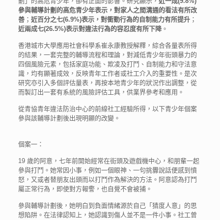
劃」的高危青少年，卻有正面的影響。研究顯示，
近一成
(9.8%)
參與輔導計劃的高危青少年表示，對家人之間溝通的看法有所改
善
；
近百分之七
(6.9%)
表示，對衝動行為的自制能力有所提升
；
近兩成七
(26.5%)
表示對違法行為的容忍度有所下降
。
香港城市大學應用社會科學系崔永康教授解釋，綜合各量表所得
的結果，一套完整的輔導流程和理論，對減低青少年街頭暴力的
四個風險元素，包括家庭功能、欺凌及打鬥、自制能力和守法意
識，均有顯著成效，反映青年工作者或社工介入的重要性。是次
研究亦引入多個評估量表，再按本地青少年的狀況作出調整，從
而製訂出一套有系統的風險評估工具，供業界參考和應用。
從青協青年違法防治中心的前線社工經驗所得，以下青少年個案
參與該輔導計劃後出現明顯的改變。
個案一：
19 歲的阿意，七年前開始經常在街頭及遊戲機中心，和朋輩一起
參與打鬥。她常因小事，例如一個眼神、一句挑釁說話便感到憤
怒，又或者替朋友出頭而以打鬥作為解決的方法。阿意認為打鬥
屬正常行為，即使對方報警，也自覺不會被捕。
參與輔導計劃後，她明白到負面情緒源於自己「猜度人意」的思
想陷阱。在法律認知上，她認識到傷人並不是一件小事。社工曾