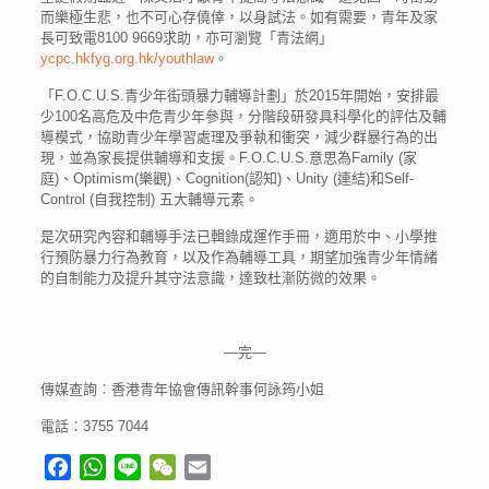
而樂極生悲，也不可心存僥倖，以身試法。如有需要，青年及家
長可致電8100 9669求助，亦可瀏覽「青法網」
ycpc.hkfyg.org.hk/youthlaw
。
「F.O.C.U.S.青少年街頭暴力輔導計劃」於2015年開始，安排最
少100名高危及中危青少年參與，分階段研發具科學化的評估及輔
導模式，協助青少年學習處理及爭執和衝突，減少群暴行為的出
現，並為家長提供輔導和支援。F.O.C.U.S.意思為Family (家
庭)、Optimism(樂觀)、Cognition(認知)、Unity (連結)和Self-
Control (自我控制) 五大輔導元素。
是次研究內容和輔導手法已輯錄成運作手冊，適用於中、小學推
行預防暴力行為教育，以及作為輔導工具，期望加強青少年情緒
的自制能力及提升其守法意識，達致杜漸防微的效果。
—完—
傳媒查詢︰香港青年協會傳訊幹事何詠筠小姐
電話︰3755 7044
Facebook
WhatsApp
Line
WeChat
Email