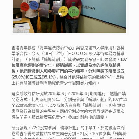
香港青年協會「青年違法防治中心」與香港城市大學應用社會科
學系合作，今天（19日）舉行「F.O.C.U.S.青少年街頭暴力輔導
計劃」（下簡稱「輔導計劃」）成效研究發布會。結果發現
，
107
位屬高危類別的青少年，經過嶄新、以實證為本的評估及輔導
後，他們欺凌別人和參與打鬥的平均頻率，分別明顯下降兩成五
(25.0%)
和三成五
(35.1%)
；綜合其他評估量表的數據分析，反映
上述有關輔導計劃有助減低青少年街頭暴力傾向。
是次成效評估研究於2015年9月至2016年8月期間進行，透過自填
問卷方式，比對兩組青少年，分別是參與「輔導計劃」的107位11
至22歲高危青少年，以及72位沒有參與「輔導計劃」、但有類似
家庭及行為背景的中學生。兩組分別於大約六個月期間完成兩次
評估問卷，藉此量度高危青少年參加計劃前後的轉變。
研究發現，72位沒有參與「輔導計劃」的中學生，於前後兩次問
卷調查所得的數據結果並無顯著分別。相反，107位參與「輔導計