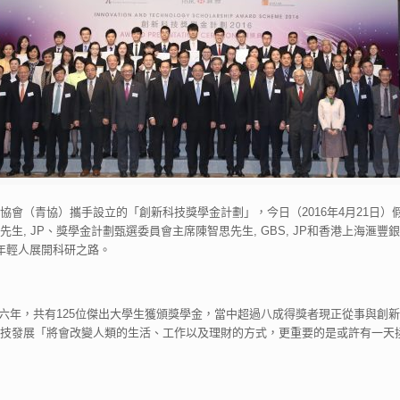
會（青協）攜手設立的「創新科技獎學金計劃」，今日（2016年4月21日）
, JP、獎學金計劃甄選委員會主席陳智思先生, GBS, JP和香港上海
勵年輕人展開科研之路。
第六年，共有125位傑出大學生獲頒獎學金，當中超過八成得獎者現正從事與
技發展「將會改變人類的生活、工作以及理財的方式，更重要的是或許有一天