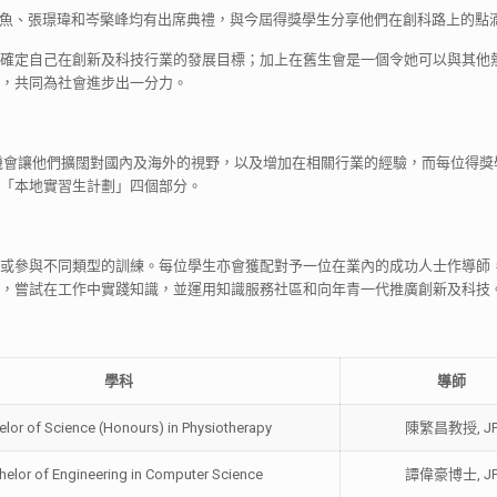
、馮羨魚、張璟瑋和岑檠峰均有出席典禮，與今屆得獎學生分享他們在創科路上的點
確定自己在創新及科技行業的發展目標；加上在舊生會是一個令她可以與其他
，共同為社會進步出一分力。
供機會讓他們擴闊對國內及海外的視野，以及增加在相關行業的經驗，而每位得獎
「本地實習生計劃」四個部分。
或參與不同類型的訓練。每位學生亦會獲配對予一位在業內的成功人士作導師
，嘗試在工作中實踐知識，並運用知識服務社區和向年青一代推廣創新及科技
學科
導師
lor of Science (Honours) in Physiotherapy
陳繁昌教授, J
helor of Engineering in Computer Science
譚偉豪博士, J