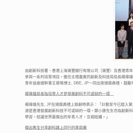
由創新科技署、香港上海滙豐銀行有限公司（滙豐）及香港青年協
參與一系列培育項目。擔任主禮嘉賓的創新及科技局局長楊偉雄先生
青年協會總幹事王䓪鳴博士, DBE, JP一同出席頒獎典禮，鼓
楊偉雄局長指培育人才是發展創科不可或缺的一環
楊偉雄先生, JP在頒獎典禮上致辭時表示：「計劃至今已踏入
源是香港發展創新科技不可或缺的一環。鄭小康先生亦指創新科
學習，結識世界最傑出的年青人才，互相砥礪。」
傑出舊生分享創科路上同行的喜與樂