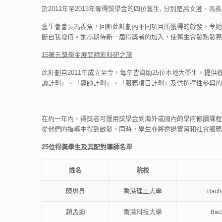
於2011年至2013年奪得獎學金的四位舊生, 分別是高文澄
舊生會會長馮羨魚，回顧此計劃內不同項目所獲得的啟發，令她
斷自我增值。她亦期待新一屆得獎者的加入，使舊生會發熱發亮
15
萬元獎學金展開精彩科研之旅
此計劃自2011年成立至今，每年皆資助25位本地大學生，提
讀計劃」、「導師計劃」、「服務項目計劃」及供選擇性參與的
在約一年內，得獎者可運用獎學金到海外或國內的學府修讀課程
從他們的指導中得到啟發。同時，學生亦將透過實習和社會服務
25
位得獎學生及其配對導師名單
姓名
院校
陳懋昇
香港理工大學
Bache
趙孟迪
香港科技大學
Bac