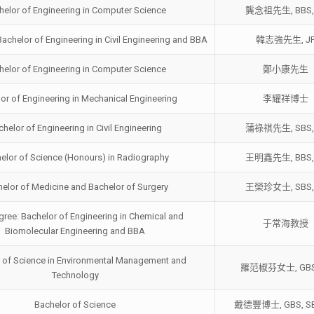
helor of Engineering in Computer Science
龔念祖先生, BBS,
achelor of Engineering in Civil Engineering and BBA
韓志強先生, J
helor of Engineering in Computer Science
鄭小康先生
or of Engineering in Mechanical Engineering
李耀祥博士
helor of Engineering in Civil Engineering
蒲祿祺先生, SBS,
elor of Science (Honours) in Radiography
王明鑫先生, BBS,
elor of Medicine and Bachelor of Surgery
王榮珍女士, SBS,
gree: Bachelor of Engineering in Chemical and
于常海教授
Biomolecular Engineering and BBA
 of Science in Environmental Management and
羅范椒芬女士, GBS,
Technology
Bachelor of Science
戴德豐博士, GBS, SB