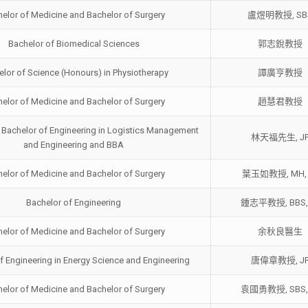
elor of Medicine and Bachelor of Surgery
盧煜明教授, SB
Bachelor of Biomedical Sciences
郭志銳教授
lor of Science (Honours) in Physiotherapy
譚廣亨教授
elor of Medicine and Bachelor of Surgery
趙慧君教授
 Bachelor of Engineering in Logistics Management
林天福先生, J
and Engineering and BBA
elor of Medicine and Bachelor of Surgery
葉玉如教授, MH, 
Bachelor of Engineering
鍾志平教授, BBS,
elor of Medicine and Bachelor of Surgery
余秋良醫生
f Engineering in Energy Science and Engineering
唐偉章教授, J
elor of Medicine and Bachelor of Surgery
袁國勇教授, SBS,