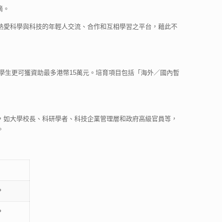
滴。
熱愛科學與科技的年輕人交流、合作和互相學習之平台，藉此不
學生更可獲資助最多港幣15萬元。培育項目包括「海外／國內暫
，如大學校長、科研學者、科技企業管理層和政府高級官員等，
。
P
P