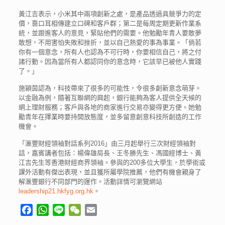
黃江吉表示，小米其中兩項創新之處，是產品透過具競爭力的定
價，靠口耳相傳建立口碑和客戶群；第二是每周定期更新作業系
統，並跟進客人的意見，緊貼他們的需要。他勉勵年青人要敢夢
敢想，不用害怕失敗和挫折，並以自己熱愛的事為事業。「倘若
你有一個意念，所有人也認為不可行時，你要相信自己，將之付
諸行動。因為當所有人都認同你的意念時，它該早已被他人實踐
了。」
施穎茵認為，科技帶來了很多的可能性，令很多創新意念萌芽。
以金融為例，隨著互聯網的興起，銀行能夠為客人提供全天候的
網上理財服務；客戶與各地的商家進行交易亦變得更方便。她勉
勵青年在擇業時要持開放態度，並多留意創意科技所創造的工作
機會。
「滙豐財經領袖對話系列2016」由三月起舉行三次財經領袖對
話，嘉賓講者包括：楊偉雄局長、王冬勝先生、馮國經博士、黃
江吉先生等香港財經商界領袖。參與的200多位大學生，於學術或
課外活動有傑出表現，並且獲所屬學院推薦，他們有機會親身了
解滙豐銀行不同部門的運作。活動詳情可瀏覽網站
leadership21.hkfyg.org.hk
。
Facebook
WhatsApp
Line
WeChat
Email