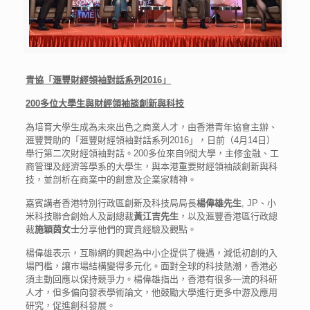
青協
「滙豐財經領袖對話系列
2016
」
200
多位大學生
與財經領袖談
創新與科技
為培育大學生成為未來出色之商業人才，由香港青年協會主辦、
滙豐贊助的「滙豐財經領袖對話系列2016」，日前（4月14日）
舉行第二次財經領袖對話。200多位來自9間大學，主修金融、工
商管理及經濟等學系的大學生，與本港重要財經領袖談創新與科
技，並剖析在商業中的創意及企業家精神。
嘉賓講者香港特別行政區創新及科技局局長
楊偉雄先生
, JP、小
米科技聯合創始人及副總裁
黃江吉先生
，以及滙豐香港區行政總
裁
施穎茵女士
分享他們的寶貴經驗及觀點。
楊偉雄表示，互聯網的興起為中小企提供了機遇，減低初創的入
場門檻，讓巿場結構變得多元化。面對全球的科技熱潮，香港必
須主動回應以保持競爭力。楊偉雄指出，香港有很多一流的科研
人才，但多偏向發表學術論文，他鼓勵大學進行更多中游及應用
研究，促進創科發展。