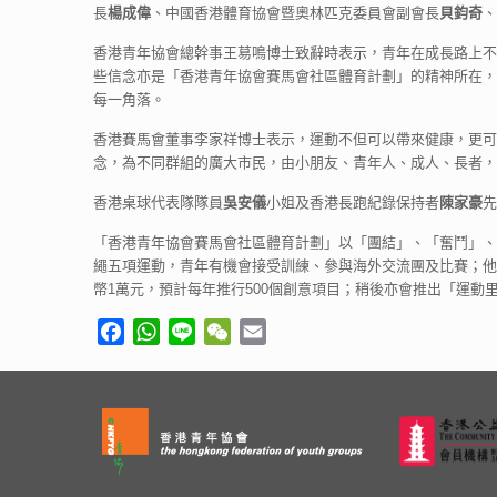
長
楊成偉
、中國香港體育協會暨奧林匹克委員會副會長
貝鈞奇
、
香港青年協會總幹事王䓪鳴博士致辭時表示，青年在成長路上不
些信念亦是「香港青年協會賽馬會社區體育計劃」的精神所在，
每一角落。
香港賽馬會董事李家祥博士表示，運動不但可以帶來健康，更可
念，為不同群組的廣大市民，由小朋友、青年人、成人、長者，
香港桌球代表隊隊員
吳安儀
小姐及香港長跑紀錄保持者
陳家豪
先
「香港青年協會賽馬會社區體育計劃」以「團結」、「奮鬥」、
繩五項運動，青年有機會接受訓練、參與海外交流團及比賽；他
幣1萬元，預計每年推行500個創意項目；稍後亦會推出「運
Facebook
WhatsApp
Line
WeChat
Email