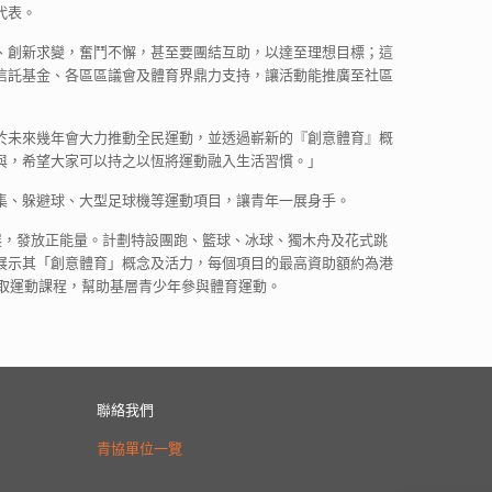
代表。
、創新求變，奮鬥不懈，甚至要團結互助，以達至理想目標；這
信託基金、各區區議會及體育界鼎力支持，讓活動能推廣至社區
於未來幾年會大力推動全民運動，並透過嶄新的『創意體育』概
與，希望大家可以持之以恆將運動融入生活習慣。」
集、躲避球、大型足球機等運動項目，讓青年一展身手。
展，發放正能量。計劃特設團跑、籃球、冰球、獨木舟及花式跳
展示其「創意體育」概念及活力，每個項目的最高資助額約為港
換取運動課程，幫助基層青少年參與體育運動。
聯絡我們
青協單位一覽