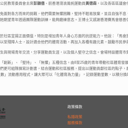
公民教育委員會主席
彭韻僖
、前香港滑浪風帆運動員
黃德森
，以及各區區議會
免面對各方而來的挑戰，他們需要無懼困難，堅持不輕易放棄，並且自強不息
她期望青年透過團隊運動訓練，能夠磨練意志。王博士又感謝香港賽馬會慈善
於社區宣揚正面價值，特別是增加青年人身心方面的抗逆能力。他說：「馬會
以至殘障人士，設計適合他們的體育活動，再加入各種有趣元素，鼓勵市民參
生與現場青年交流，分享運動員生涯，以及個人堅守之信念。會場特設體育市
「創新」、「堅持」、「無懼」五種信念，由8至25歲的青年帶動社區體育發
們更可組隊撰寫計劃書，結合運動和社區服務，提出以運動貢獻社區的點子，
動里數」流動應用程式，讓大眾可以「化體育為力量」，記錄運動里數，以積分
政策條款
私隱政策
服務條款