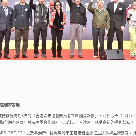
區體育發展
支持推行為期3年的「香港青年協會賽馬會社區體育計劃」，並於今天（27日）假
勵全港各區青年發揮團隊合作精神，以創意走入社區，感受嶄新的運動體驗。
GBS,OBE,JP，以及香港青年協會總幹事
王䓪鳴博士
擔任上述典禮主禮嘉賓。