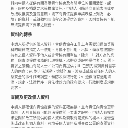
料向申請人提供有關香港青年協會及有關單位的相關活動、課
程、服務及捐獻要求等推廣資訊，申請人可隨時向青協表明或更
改接收推廣及宣傳意願。閣下有責任提供申請表格上列為「必
填」的資料，或啟動相關流程必須提供的資料，否則青協有可能
無法提供閣下要求之服務。
資料的轉移
申請人所提供的個人資料，會供青協在工作上有需要知道該等資
料的職員或指定人士使用。青協不會租用、出售、轉移或披露所
持有之個人資料予他人或非青協有關單位，除非：i. 對方為於業
務上向青協提供服務的代理機構、承辦商或服務提供者；ii. 閣下
要求之服務由有關人士／公司負責提供；iii. 已預先得到資料當事
人的同意；iv. 對非法活動、懷疑詐騙、涉及或威脅到任何人的人
身安全的事件作出調查、預防及採取行動；v. 遵循所有適用法
津、規定、法律程序、具法律效力的政府要求、行政制度或規例
要求。
查閱及更改個人資料
申請人請確保向青協提供的資料正確無誤，並有責任向青協更新
資料，否則青協有可能無法提供閣下要求之服務。申請人有權要
求查閱和改正所提供的個人資料及索取有關資料的複本。如需查
詢或改正其個人資料，可填妥個人資料私隱專員公署的查閱資料