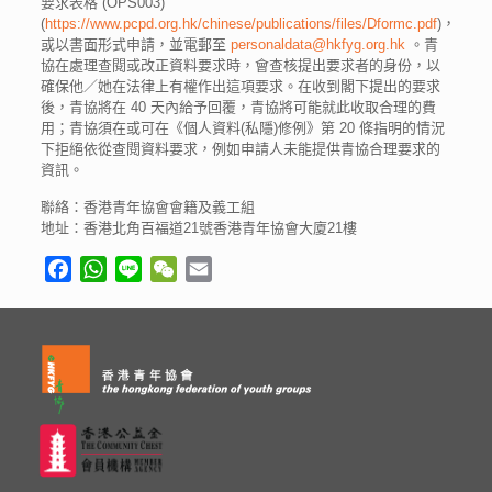
要求表格 (OPS003)
(
https://www.pcpd.org.hk/chinese/publications/files/Dformc.pdf
)，
或以書面形式申請，並電郵至
personaldata@hkfyg.org.hk
。青
協在處理查閱或改正資料要求時，會查核提出要求者的身份，以
確保他／她在法律上有權作出這項要求。在收到閣下提出的要求
後，青協將在 40 天內給予回覆，青協將可能就此收取合理的費
用；青協須在或可在《個人資料(私隱)修例》第 20 條指明的情況
下拒絕依從查閱資料要求，例如申請人未能提供青協合理要求的
資訊。
聯絡：香港青年協會會籍及義工組
地址：香港北角百福道21號香港青年協會大廈21樓
Facebook
WhatsApp
Line
WeChat
Email