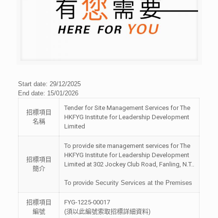
Start date: 29/12/2025
End date: 15/01/2026
Tender for Site Management Services for The
招標項目
HKFYG Institute for Leadership Development
名稱
Limited
To provide site management services for The
HKFYG Institute for Leadership Development
招標項目
Limited at 302 Jockey Club Road, Fanling, N.T..
簡介
To provide Security Services at the Premises
招標項目
FYG-1225-00017
編號
(須以此編號索取招標詳細資料)