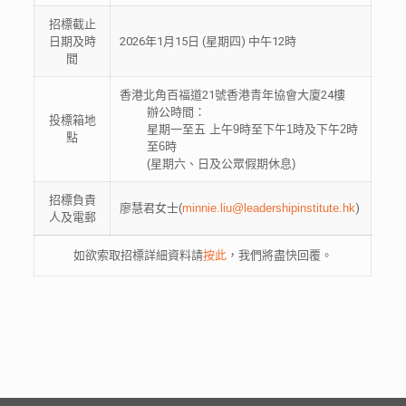
招標截止
日期及時
2026年1月15日 (星期四) 中午12時
間
香港北角百福道21號香港青年協會大廈24樓
辦公時間：
投標箱地
星期一至五 上午9時至下午1時及下午2時
點
至6時
(星期六、日及公眾假期休息)
招標負責
廖慧君女士(
minnie.liu@leadershipinstitute.hk
)
人及電郵
如欲索取招標詳細資料請
按此
，我們將盡快回覆。