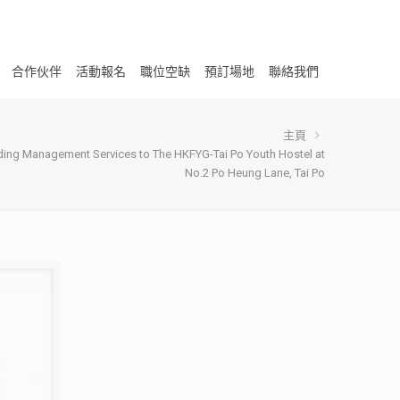
合作伙伴
活動報名
職位空缺
預訂場地
聯絡我們
主頁
lding Management Services to The HKFYG-Tai Po Youth Hostel at
No.2 Po Heung Lane, Tai Po