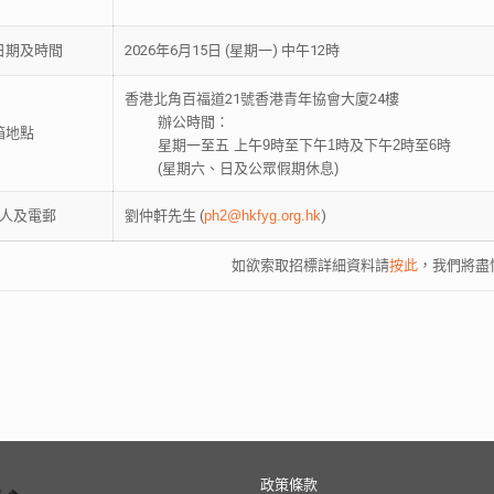
日期及時間
2026年6月15日 (星期一) 中午12時
香港北角百福道21號香港青年協會大廈24樓
辦公時間：
箱地點
星期一至五 上午9時至下午1時及下午2時至6時
(星期六、日及公眾假期休息)
人及電郵
劉仲軒先生 (
ph2@hkfyg.org.hk
)
如欲索取招標詳細資料請
按此
，我們將盡
政策條款