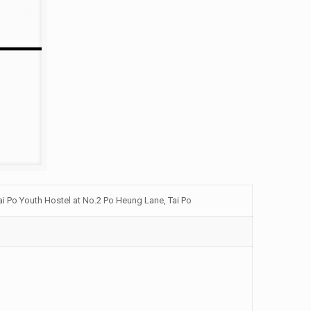
i Po Youth Hostel at No.2 Po Heung Lane, Tai Po