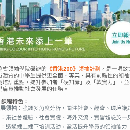
協會領袖學院舉辦的
《香港200》
領袖計劃
，是一項致
越潛質的中學生提供更全面、專業、具有前瞻性的領袖
為培訓重點，提升參加者「硬知識」及「軟實力」，並
們肩負推動社會發展的任務。
》課程特色：
發展領袖
：強調多角度分析，關注社會、經濟、環境議
習
：集社會體驗、社會實踐、海外交流、實習體驗於一
訓
：透過線上線下培訓活動，靈活提升學員的領袖能力