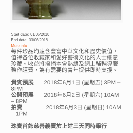
Start date: 01/06/2018
End date: 03/06/2018
More info
每件珍品均蘊含豐富
中華
文化和歷史價值，
值得
各位收藏家和愛好藝術文化的人士細意
珍藏。收益將撥捐本會熱線及網上輔輔導服
務作經費，為有需要的青年提供
即時
支援。
貴賓預展
2018
年
6
月
1
日
(
星期五
) 3PM –
8PM
公開
預展
2018
年
6
月
2
日
(
星期六
) 10AM
– 8PM
拍賣
2018
年
6
月
3
日
(
星期日
) 10AM
– 1PM
珠寶首飾慈善義賣於上述三天同時舉行