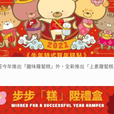
莊今年推出「臘味蘿蔔糕」外，全新推出「上素蘿蔔糕