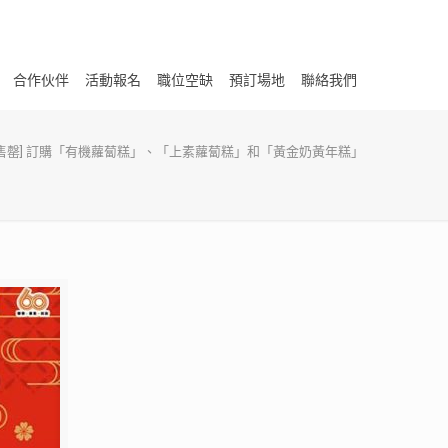
合作伙伴
活動報名
職位空缺
預訂場地
聯絡我們
已售罄] 訂購「有機蘿蔔糕」、「上素蘿蔔糕」和「黃金奶黃年糕」