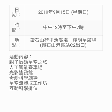
日
2019年9月15日 (星期日)
期：
時
中午12時至下午7時
間：
地
鑽石山荷里活廣場一樓明星廣場
點：
(鑽石山港鐵站C2出口)
活動內容︰
親子數碼星空之旅
人工智能賽車場
光影塗鴉館
奇妙科學劇場
星空流體瓶工作坊
互動科學攤位