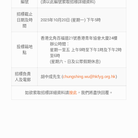
編號
(須以此編號索取招標詳細資料)
招標截止
日期及時
2025年10月20日 (星期一) 下午5時
間
香港北角百福道21號香港青年協會大廈24樓
辦公時間：
投標箱地
星期一至五 上午9時至下午1時及下午2時
點
至6時
(星期六、日及公眾假期休息)
招標負責
胡中成先生 (
chungshing.wu@hkfyg.org.hk
)
人及電郵
如欲索取招標詳細資料請
按此
，我們將盡快回覆。