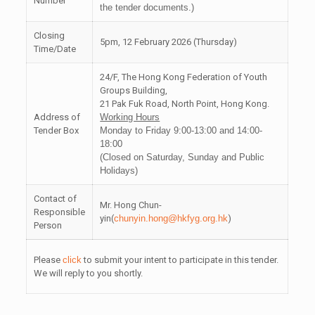
Number
the tender documents.)
Closing
5pm, 12 February 2026 (Thursday)
Time/Date
24/F, The Hong Kong Federation of Youth
Groups Building,
21 Pak Fuk Road, North Point, Hong Kong.
Address of
Working Hours
Tender Box
Monday to Friday 9:00-13:00 and 14:00-
18:00
(Closed on Saturday, Sunday and Public
Holidays)
Contact of
Mr. Hong Chun-
Responsible
yin(
chunyin.hong@hkfyg.org.hk
)
Person
Please
click
to submit your intent to participate in this tender.
We will reply to you shortly.