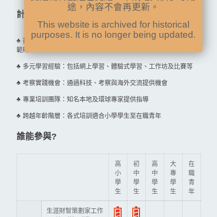
途，內容不會再更新。
計劃特色
This website is archived for historical
purposes. It is no longer being updated.
♣ 提升軟硬實力：包括理財能力、溝通及增強創新及科技技能三大
範疇
♣ 多元學習經驗：包括網上學習、體驗式學習、工作坊及比賽等
♣ 考察實踐機會：通過科技、考察與海外交流提供機會
♣ 專業培訓團隊：知名本地及環球專家提供指導
♣ 跨越年齡階層：各式培訓適合小學學生至在職青年
誰能參與?
高
初
高
大
在
小
中
中
專
職
學
學
學
學
青
生
生
生
生
年
生涯財智策劃家工作