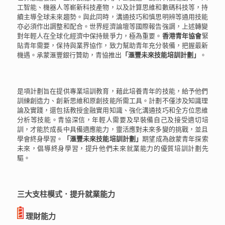
工智能、機器人等嶄新科技產物，以及計算思維和數碼科技等，持
續主導全球未來趨勢。與此同時，溝通技巧和慎思明辨等通用技能
亦必須作出調整和配合。世界經濟論壇等國際報告強調，上述轉變
對年輕人在全球化經濟中保持競爭力，極為重要。
香港青年協會
緊
貼青年需要，保持與業界協作，致力幫助青年充分裝備，把握最新
機遇。承蒙滙豐銀行贊助，青協推出
「滙豐未來技能培訓計劃」
。
是項計劃旨在提供專業培訓教育，藉此培養青年的技能，給予他們
訓練創造力、創新思維和原創技能所需工具。計劃不僅涉及知識理
論及實踐，還包括教授金融實用知識、強化溝通技巧和全方位思維
分析等技能。青協深信，年輕人需要及早裝備自己及接受適切培
訓，才能於成長中具備適應能力，靈活應對未來多變的挑戰，並且
學會終身學習。
「滙豐未來技能培訓計劃」
期望成為啟蒙青年探索
未來，倡導終身學習，提升他們未來就業能力的優質培訓計劃先
驅。
三大支柱模式．提升就業能力
理財能力