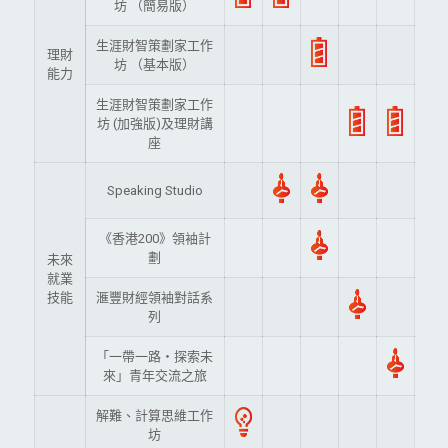
坊 （簡易版）
生涯財智策劃家工作
理財
坊 （基本版）
能力
生涯財智策劃家工作
坊 (加強版)及理財講
座
Speaking Studio
《香港200》領袖計
劃
未來
就業
技能
滙豐財經領袖對話系
列
「一帶一路‧探索未
來」青年交流之旅
解難、計算思維工作
坊