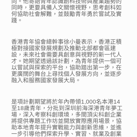
向。他寄語青年認識創科技術與產業趨勢的
同時，更要具備人文關懷視野，思考創科如
何協助社會解難，並鼓勵青年勇於嘗試及實
踐。
香港青年協會總幹事徐小曼表示，香港正積
極對接國家發展規劃及推動北部都會區建
設，未來社會需要具創意與視野的新一代人
才。她期望透過該計劃，為青年提供一個可
以嘗試與探索的平台，協助踏出第一步，在
更廣闊的舞台上尋找個人發展方向，並逐步
融入和服務國家發展大局。
是項計劃期望將於年內帶領1,000名本港14
至18歲青年，分批到深圳前海深港青年夢工
場，深入考察科創環境，多間頂尖科創企業
將提供專題工作坊並開放實際應用場景，協
助本地青年提升實戰能力與創新思維，並進
一步引導他們探索升學、實習、就業及創業