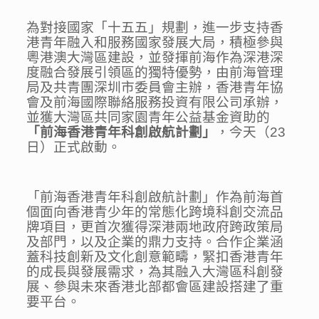
為對接國家「十五五」規劃，進一步支持香
港青年融入和服務國家發展大局，積極參與
粵港澳大灣區建設，並發揮前海作為深港深
度融合發展引領區的獨特優勢，由前海管理
局及共青團深圳市委員會主辦，香港青年協
會及前海國際聯絡服務投資有限公司承辦，
並獲大灣區共同家園青年公益基金資助的
「前海香港青年科創啟航計劃」
，今天（23
日）正式啟動。
「前海香港青年科創啟航計劃」作為前海首
個面向香港青少年的常態化跨境科創交流品
牌項目，更首次獲得深港兩地政府跨政策局
及部門，以及企業的鼎力支持。合作企業涵
蓋科技創新及文化創意範疇，緊扣香港青年
的成長與發展需求，為其融入大灣區科創發
展、參與未來香港北部都會區建設搭建了重
要平台。