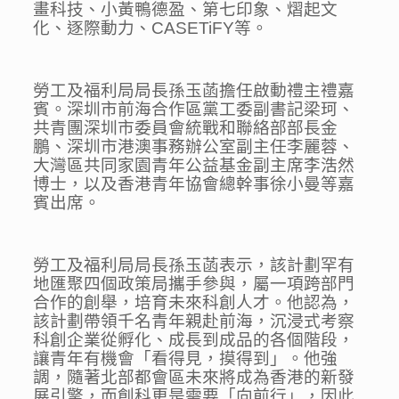
畫科技、小黃鴨德盈、第七印象、熠起文
化、逐際動力、CASETiFY等。
勞工及福利局局長孫玉菡擔任啟動禮主禮嘉
賓。深圳市前海合作區黨工委副書記梁珂、
共青團深圳市委員會統戰和聯絡部部長金
鵬、深圳市港澳事務辦公室副主任李麗蓉、
大灣區共同家園青年公益基金副主席李浩然
博士，以及香港青年協會總幹事徐小曼等嘉
賓出席。
勞工及福利局局長孫玉菡表示，該計劃罕有
地匯聚四個政策局攜手參與，屬一項跨部門
合作的創舉，培育未來科創人才。他認為，
該計劃帶領千名青年親赴前海，沉浸式考察
科創企業從孵化、成長到成品的各個階段，
讓青年有機會「看得見，摸得到」。他強
調，隨著北部都會區未來將成為香港的新發
展引擎，而創科更是需要「向前行」，因此