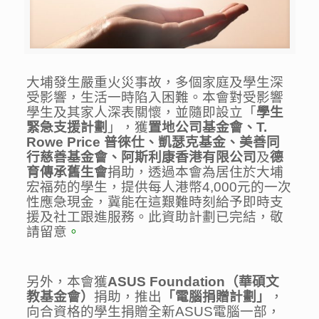
大埔發生嚴重火災事故，多個家庭及學生深
受影響，生活一時陷入困難。本會對受影響
學生及其家人深表關懷，並隨即設立「
學生
緊急支援計劃
」，獲
置地公司基金會、⁠T.
Rowe Price 普徠仕、凱瑟克基金、美善同
行慈善基金會、阿斯利康香港有限公司
及
德
育傳承舊生會
捐助
，透過本會為居住於大埔
宏福苑的學生，提供每人港幣4,000元的一次
性應急現金，冀能在這艱難時刻給予即時支
援及社工跟進服務。此資助計劃已完結，敬
請留意
。
另外，本會獲
ASUS Foundation（華碩文
教基金會）
捐助，推出
「電腦捐贈計劃」
，
向合資格的學生捐贈全新ASUS電腦一部，