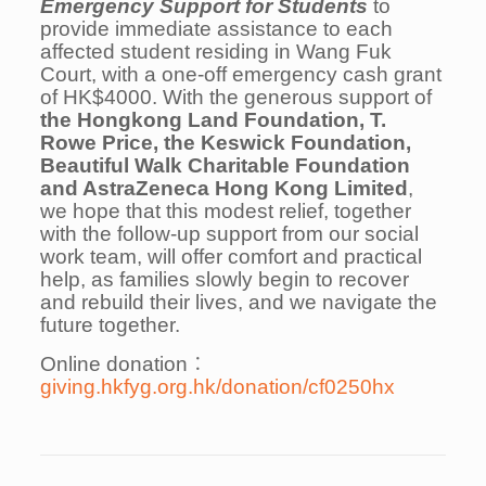
Emergency Support for Students
to
provide immediate assistance to each
affected student residing in Wang Fuk
Court, with a one-off emergency cash grant
of HK$4000. With the generous support of
the Hongkong Land Foundation, T.
Rowe Price, the Keswick Foundation,
Beautiful Walk Charitable Foundation
and AstraZeneca Hong Kong Limited
,
we hope that this modest relief, together
with the follow-up support from our social
work team, will offer comfort and practical
help, as families slowly begin to recover
and rebuild their lives, and we navigate the
future together.
Online donation︰
giving.hkfyg.org.hk/donation/cf0250hx