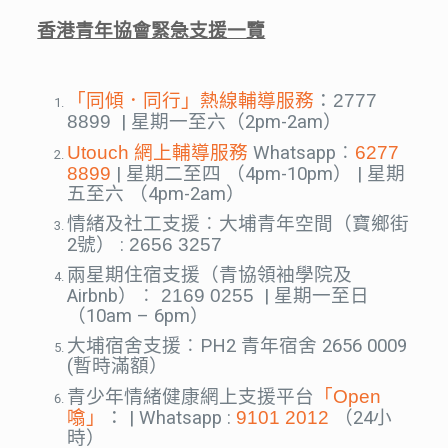
香港青年協會緊急支援一覽
「同傾．同行」熱線輔導服務
：
2777
8899
|
星期一至六（2pm-2am）
Utouch 網上輔導服務
Whatsapp︰
6277
8899
|
星期二至四 （4pm-10pm） |
星期
五至六 （4pm-2am）
情緒及社工支援︰大埔青年空間（寶鄉街
2號） :
2656 3257
兩星期住宿支援（青協領袖學院及
Airbnb）︰
2169 0255
| 星期一至日
（10am – 6pm）
大埔宿舍支援︰PH2 青年宿舍 2656 0009
(暫時滿額）
青少年情緒健康網上支援平台
「Open
噏」
： |
Whatsapp :
9101 2012
（24小
時）