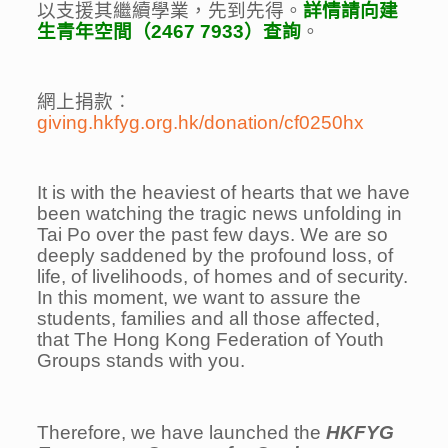
以支援其繼續學業，先到先得。
詳情請向建
生青年空間（2467 7933）查詢
。
網上捐款︰
giving.hkfyg.org.hk/donation/cf0250hx
It is with the heaviest of hearts that we have
been watching the tragic news unfolding in
Tai Po over the past few days. We are so
deeply saddened by the profound loss, of
life, of livelihoods, of homes and of security.
In this moment, we want to assure the
students, families and all those affected,
that The Hong Kong Federation of Youth
Groups stands with you.
Therefore, we have launched the
HKFYG