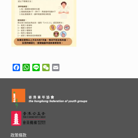
Facebook
WhatsApp
Line
WeChat
Email
政策條款