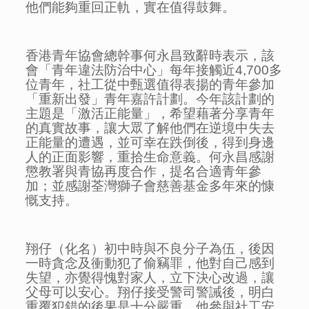
他們能夠重回正軌，實在值得鼓舞。
香港青年協會總幹事何永昌致辭時表示，該
會「青年違法防治中心」每年接觸近4,700多
位青年，社工從中甄選值得表揚的青年參加
「重新出發」青年嘉許計劃。今年該計劃的
主題是「激活正能量」，希望藉著分享青年
的真實故事，讓大眾了解他們在逆境中失去
正能量的遭遇，並可幸在跌倒後，得到身邊
人的正面影響，重拾生命意義。何永昌感謝
懲教署與青協再度合作，提名合適青年參
加；並感謝荃灣獅子會慈善基金多年來的慷
慨支持。
翔仔（化名）初中時與不良分子為伍，後因
一時貪念及衝動犯了偷竊罪，他對自己感到
失望，亦覺得愧對家人，立下決心改過，讓
父母可以安心。翔仔接受警司警誡後，明白
重覆犯錯的後果是十分嚴重。他參與社工安