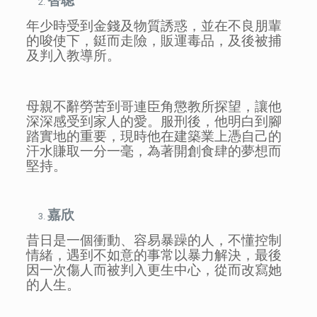
智聰
年少時受到金錢及物質誘惑，並在不良朋輩
的唆使下，鋌而走險，販運毒品，及後被捕
及判入教導所。
母親不辭勞苦到哥連臣角懲教所探望，讓他
深深感受到家人的愛。服刑後，他明白到腳
踏實地的重要，現時他在建築業上憑自己的
汗水賺取一分一毫，為著開創食肆的夢想而
堅持。
嘉欣
昔日是一個衝動、容易暴躁的人，不懂控制
情緒，遇到不如意的事常以暴力解決，最後
因一次傷人而被判入更生中心，從而改寫她
的人生。