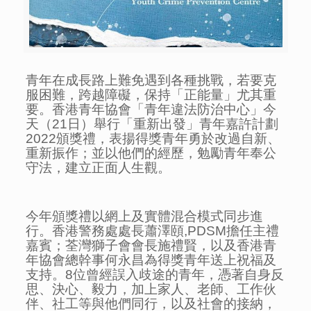
青年在成長路上難免遇到各種挑戰，若要克
服困難，跨越障礙，保持「正能量」尤其重
要。香港青年協會「青年違法防治中心」今
天（21日）舉行「重新出發」青年嘉許計劃
2022頒獎禮，表揚得獎青年勇於改過自新、
重新振作；並以他們的經歷，勉勵青年奉公
守法，建立正面人生觀。
今年頒獎禮以網上及實體混合模式同步進
行。香港警務處處長蕭澤頤,PDSM擔任主禮
嘉賓；荃灣獅子會會長施禮賢，以及香港青
年協會總幹事何永昌為得獎青年送上祝福及
支持。8位曾經誤入歧途的青年，憑著自身反
思、決心、毅力，加上家人、老師、工作伙
伴、社工等與他們同行，以及社會的接納，