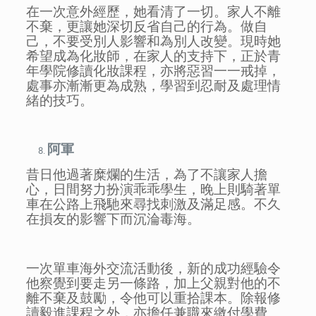
在一次意外經歷，她看清了一切。家人不離
不棄，更讓她深切反省自己的行為。做自
己，不要受別人影響和為別人改變。現時她
希望成為化妝師，在家人的支持下，正於青
年學院修讀化妝課程，亦將惡習一一戒掉，
處事亦漸漸更為成熟，學習到忍耐及處理情
緒的技巧。
阿軍
昔日他過著糜爛的生活，為了不讓家人擔
心，日間努力扮演乖乖學生，晚上則騎著單
車在公路上飛馳來尋找刺激及滿足感。不久
在損友的影響下而沉淪毒海。
一次單車海外交流活動後，新的成功經驗令
他察覺到要走另一條路，加上父親對他的不
離不棄及鼓勵，令他可以重拾課本。除報修
讀毅進課程之外，亦擔任兼職來繳付學費。