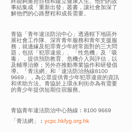
終能夠重拾目標和建立健康人生。他們的故
事結集成「重新出發」叢書，讓社會加深了
解他們的心路歷程和成長需要。
青協「青年違法防治中心」透過轄下地區外
展社會工作隊、深宵青年服務和青年支援服
務，就邊緣及犯罪青少年經常面對的三大問
題，包括「犯罪違規」、「性危機」及「吸
毒」，提供預防教育、危機介入與評估，以
及輔導治療；另外亦推動專業協作和研發倡
導。「青法網」和「違法防治熱線8100
9669」，為公眾提供青少年犯罪違規的資訊
和求助方法。青協於上環永利街亦為有需要
的青少年提供短期住宿服務。
青協青年違法防治中心熱線︰8100 9669
「青法網」︰
ycpc.hkfyg.org.hk