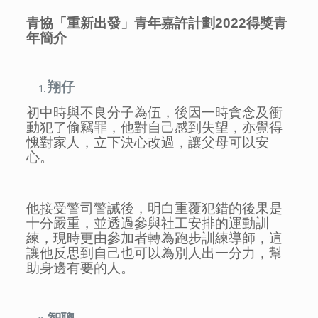
青協「重新出發」青年嘉許計劃
2022
得獎青
年簡介
翔仔
初中時與不良分子為伍，後因一時貪念及衝
動犯了偷竊罪，他對自己感到失望，亦覺得
愧對家人，立下決心改過，讓父母可以安
心。
他接受警司警誡後，明白重覆犯錯的後果是
十分嚴重，並透過參與社工安排的運動訓
練，現時更由參加者轉為跑步訓練導師，這
讓他反思到自己也可以為別人出一分力，幫
助身邊有要的人。